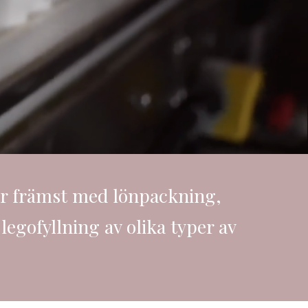
ar främst med lönpackning,
legofyllning av olika typer av