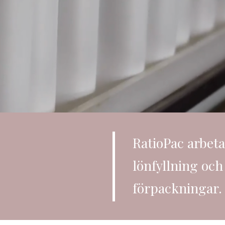
RatioPac arbet
lönfyllning och 
förpackningar.