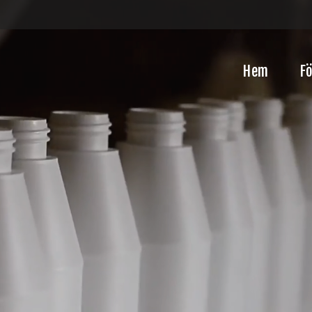
Hem
F